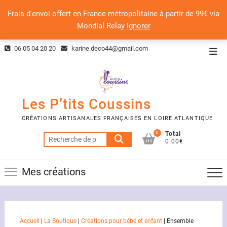
Frais d'envoi offert en France métropolitaine à partir de 99€ via
Mondial Relay
Ignorer
Skip
06 05 04 20 20
karine.deco44@gmail.com
Top
to
Men
content
Les P’tits Coussins
CRÉATIONS ARTISANALES FRANÇAISES EN LOIRE ATLANTIQUE
0
Total
Recherche
0.00€
pour :
Mes créations
Accueil
|
La Boutique
|
Créations pour bébé et enfant
|
Ensemble