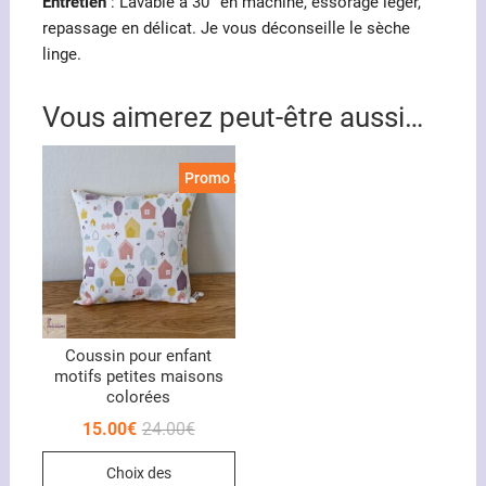
Entretien
: Lavable à 30° en machine, essorage léger,
repassage en délicat. Je vous déconseille le sèche
linge.
Vous aimerez peut-être aussi…
Promo !
Coussin pour enfant
motifs petites maisons
colorées
Le
Le
15.00
€
24.00
€
prix
prix
Ce
initial
actuel
Choix des
était :
est :
produit