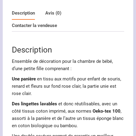
Ensemble
décoration
Description
Avis (0)
pour
Contacter la vendeuse
bébé
fille
Description
Ensemble de décoration pour la chambre de bébé,
d’une petite fille comprenant :
Une panière
en tissu aux motifs pour enfant de souris,
renard et fleurs sur fond rose clair, la partie unie est
rose clair.
Des
lingettes lavables
et donc réutilisables, avec un
côté tissus coton imprimé, aux normes
Oeko-tex 100
,
assorti à la panière et de l’autre un tissus éponge blanc
en coton biologique ou bambou.
Une double couture permet de garantir un meilleur