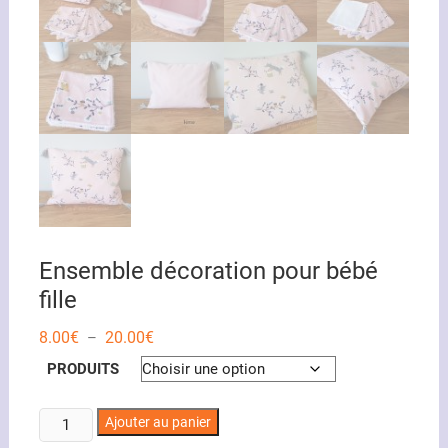
Ensemble décoration pour bébé
fille
Plage
8.00
€
20.00
€
–
de
prix :
PRODUITS
8.00€
à
20.00€
quantité
Ajouter au panier
de