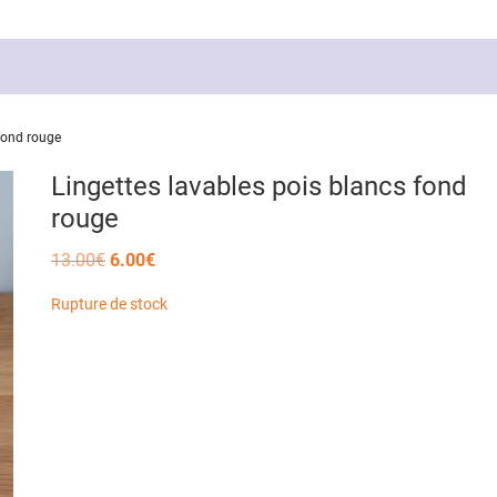
 fond rouge
Lingettes lavables pois blancs fond
rouge
Le
Le
13.00
€
6.00
€
prix
prix
initial
actuel
Rupture de stock
était :
est :
13.00€.
6.00€.