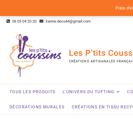
Frais d'e
Skip
06 05 04 20 20
karine.deco44@gmail.com
to
content
Les P’tits Couss
CRÉATIONS ARTISANALES FRANÇAI
TOUS LES PRODUITS
L’UNIVERS DU TUFTING
CO
DÉCORATIONS MURALES
CRÉATIONS EN TISSU REC