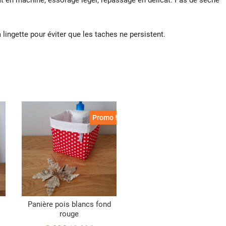
cat en machine, essorage léger, repassage en délicat. Pas de sèche
la lingette pour éviter que les taches ne persistent.
Promo !
Panière pois blancs fond
rouge