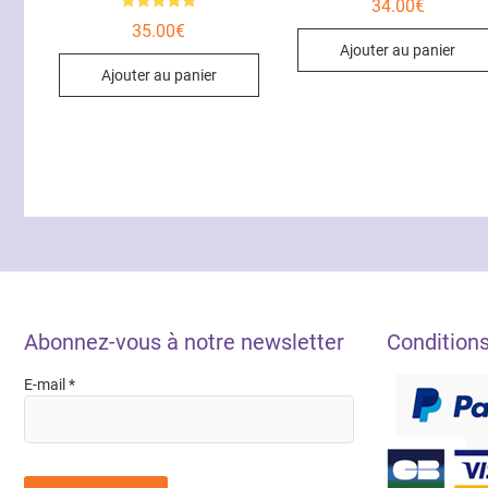
34.00
€
Note
35.00
€
5.00
sur 5
Ajouter au panier
Ajouter au panier
Abonnez-vous à notre newsletter
Condition
E-mail
*