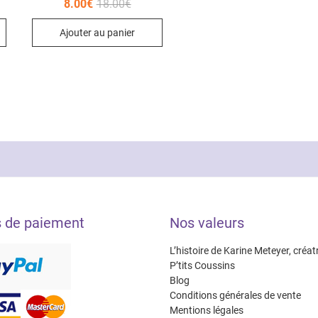
Le
Le
8.00
€
18.00
€
prix
prix
initial
actuel
Ajouter au panier
était :
est :
18.00€.
8.00€.
s de paiement
Nos valeurs
L’histoire de Karine Meteyer, créat
P’tits Coussins
Blog
Conditions générales de vente
Mentions légales