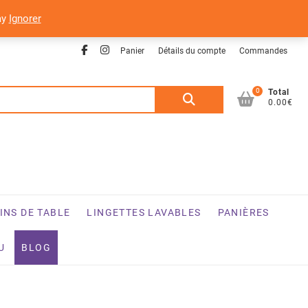
ay
Ignorer
Facebook
Instagram
Panier
Détails du compte
Commandes
0
Recherche
Total
0.00€
pour :
INS DE TABLE
LINGETTES LAVABLES
PANIÈRES
U
BLOG