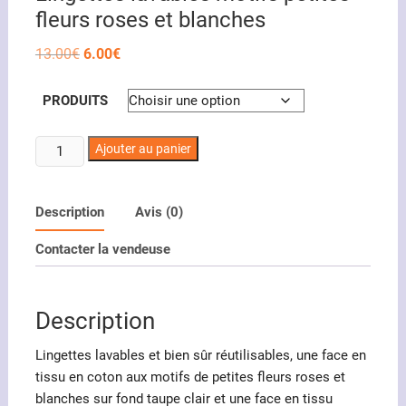
fleurs roses et blanches
Le
Le
13.00
€
6.00
€
prix
prix
initial
actuel
était :
est :
PRODUITS
13.00€.
6.00€.
quantité
Ajouter au panier
de
Lingettes
lavables
Description
Avis (0)
motifs
Contacter la vendeuse
petites
fleurs
roses
Description
et
blanches
Lingettes lavables et bien sûr réutilisables, une face en
tissu en coton aux motifs de petites fleurs roses et
blanches sur fond taupe clair et une face en tissu