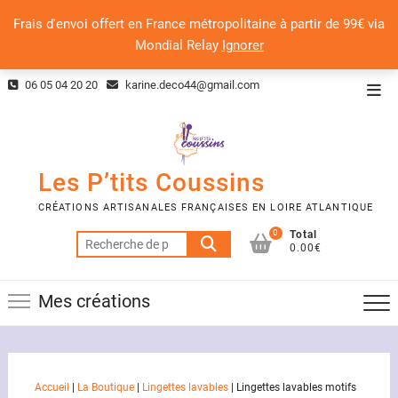
Frais d'envoi offert en France métropolitaine à partir de 99€ via
Mondial Relay
Ignorer
Skip
06 05 04 20 20
karine.deco44@gmail.com
Top
to
Men
content
Les P’tits Coussins
CRÉATIONS ARTISANALES FRANÇAISES EN LOIRE ATLANTIQUE
0
Total
Recherche
0.00€
pour :
Mes créations
Accueil
|
La Boutique
|
Lingettes lavables
|
Lingettes lavables motifs