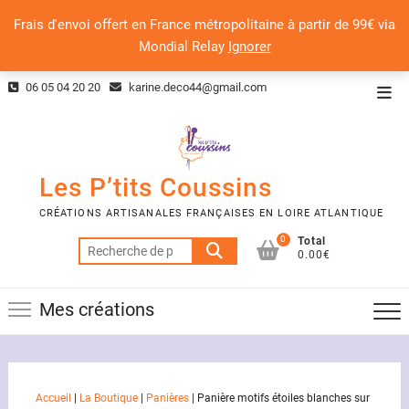
Frais d'envoi offert en France métropolitaine à partir de 99€ via
Mondial Relay
Ignorer
Skip
06 05 04 20 20
karine.deco44@gmail.com
Top
to
Men
content
Les P’tits Coussins
CRÉATIONS ARTISANALES FRANÇAISES EN LOIRE ATLANTIQUE
0
Total
Recherche
0.00€
pour :
Mes créations
Accueil
|
La Boutique
|
Panières
|
Panière motifs étoiles blanches sur