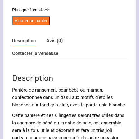
prix
prix
initial
actuel
Plus que 1 en stock
était :
est :
18.00€.
8.00€.
quantité
Ajouter au panier
de
Panière
Description
Avis (0)
motifs
étoiles
Contacter la vendeuse
blanches
sur
fond
Description
gris
clair
Panière de rangement pour bébé ou maman,
confectionnée dans un tissu aux motifs d’étoiles
blanches sur fond gris clair, avec la partie unie blanche.
Cette panière et ses 6 lingettes seront très utiles dans
la chambre de bébé ou la salle de bain, cet ensemble
sera à la fois utile et décoratif et fera un très joli
cadeau pour une naissance ou toute autre occasion.