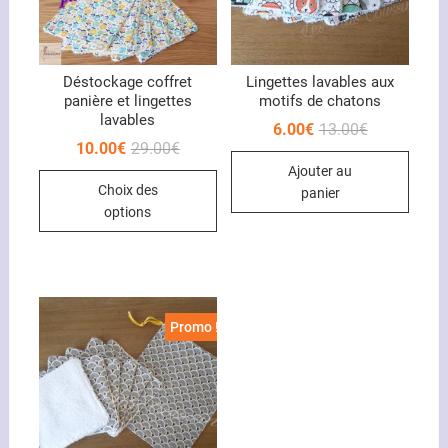
Déstockage coffret
Lingettes lavables aux
panière et lingettes
motifs de chatons
lavables
Le
Le
6.00
€
13.00
€
prix
prix
Le
Le
10.00
€
29.00
€
initial
actuel
prix
prix
Ajouter au
était :
est :
Ce
initial
actuel
13.00€.
6.00€.
Choix des
était :
est :
panier
produit
29.00€.
10.00€.
options
a
plusieurs
variations.
Les
options
Promo !
peuvent
être
choisies
sur
la