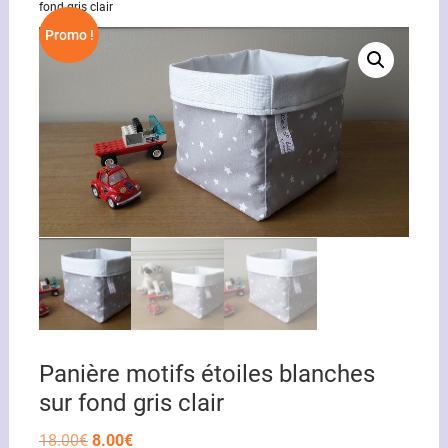
fond gris clair
Promo !
Panière motifs étoiles blanches
sur fond gris clair
Le
Le
18.00
€
8.00
€