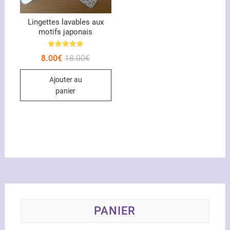
page
du
Lingettes lavables aux
motifs japonais
produit
Note
Le
Le
8.00
€
18.00
€
5.00
prix
prix
sur 5
initial
actuel
Ajouter au
était :
est :
18.00€.
8.00€.
panier
PANIER