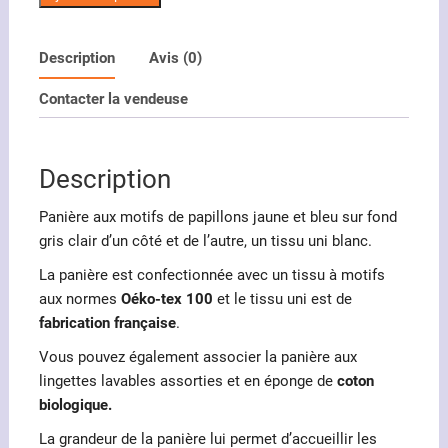
de
Panière
Description
Avis (0)
motifs
de
Contacter la vendeuse
papillons
jaune
et
Description
bleu
Panière aux motifs de papillons jaune et bleu sur fond
gris clair d’un côté et de l’autre, un tissu uni blanc.
La panière est confectionnée avec un tissu à motifs
aux normes
Oéko-tex 100
et le tissu uni est de
fabrication française
.
Vous pouvez également associer la panière aux
lingettes lavables assorties et en éponge de
coton
biologique.
La grandeur de la panière lui permet d’accueillir les