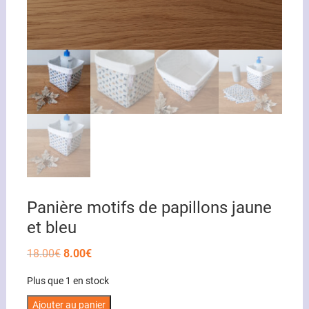
Panière motifs de papillons jaune
et bleu
Le
Le
18.00
€
8.00
€
prix
prix
initial
actuel
Plus que 1 en stock
était :
est :
18.00€.
8.00€.
quantité
Ajouter au panier