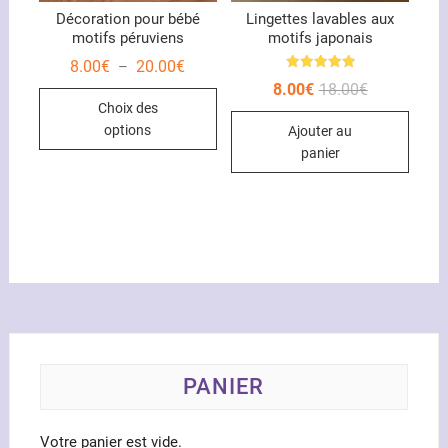
Décoration pour bébé
Lingettes lavables aux
motifs péruviens
motifs japonais
Plage
8.00
€
20.00
€
–
de
Note
Le
Le
8.00
€
18.00
€
Ce
5.00
prix :
prix
prix
sur 5
Choix des
8.00€
produit
initial
actuel
à
options
Ajouter au
était :
est :
20.00€
a
18.00€.
8.00€.
panier
plusieurs
variations.
Les
options
peuvent
être
choisies
sur
la
page
PANIER
du
produit
Votre panier est vide.