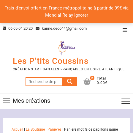
Frais d'envoi offert en France métropolitaine à partir de 99€ via
Mondial Relay
Ignorer
Skip
06 05 04 20 20
karine.deco44@gmail.com
Top
to
Men
content
Les P’tits Coussins
CRÉATIONS ARTISANALES FRANÇAISES EN LOIRE ATLANTIQUE
0
Total
Recherche
0.00€
pour :
Mes créations
Accueil
|
La Boutique
|
Panières
|
Panière motifs de papillons jaune