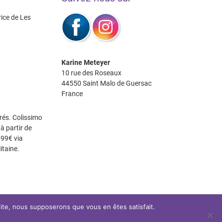
rice de Les
Karine Meteyer
10 rue des Roseaux
44550 Saint Malo de Guersac
France
rés. Colissimo
à partir de
 99€ via
itaine.
 site, nous supposerons que vous en êtes satisfait.
Les P’tits Coussins
| Site réalisé par:
IDéales
| © 2026