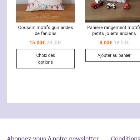
Coussin motifs guirlandes
Panière rangement motif
de fanions
petits jouets anciens
Le
Le
Le
Le
15.00
€
23.00
€
8.00
€
18.00
€
prix
prix
prix
prix
Ce
initial
actuel
initia
actue
Choix des
Ajouter au panier
était :
est :
était 
est :
produit
23.00€.
15.00€.
18.00
8.00€
options
a
plusieurs
variations.
Les
options
peuvent
être
choisies
sur
la
Abonnez-vous à notre newsletter
Condition