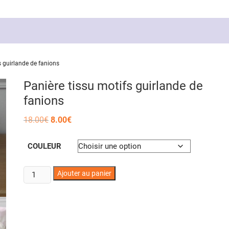
s guirlande de fanions
Panière tissu motifs guirlande de
fanions
Le
Le
18.00
€
8.00
€
prix
prix
initial
actuel
était :
est :
COULEUR
18.00€.
8.00€.
quantité
Ajouter au panier
de
Panière
tissu
motifs