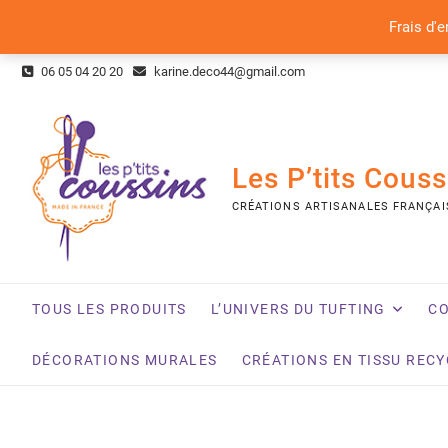
Frais d'e
Skip
06 05 04 20 20
karine.deco44@gmail.com
to
content
Les P’tits Couss
CRÉATIONS ARTISANALES FRANÇAI
TOUS LES PRODUITS
L’UNIVERS DU TUFTING
CO
DÉCORATIONS MURALES
CRÉATIONS EN TISSU REC