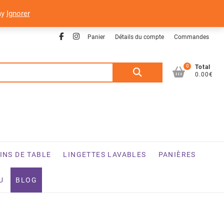
ay
Ignorer
Facebook
Instagram
Panier
Détails du compte
Commandes
0
Recherche
Total
0.00€
pour :
INS DE TABLE
LINGETTES LAVABLES
PANIÈRES
U
BLOG