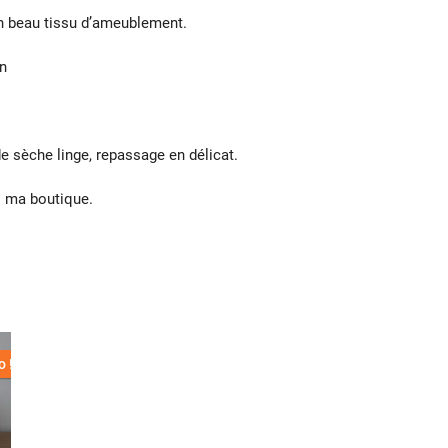
n beau tissu d’ameublement.
on
de sèche linge, repassage en délicat.
s ma boutique.
 !