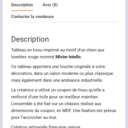
Description
Avis (0)
au
motif
Contacter la vendeuse
d'un
chien
nommé
Description
Mister
Intello
Tableau en tissu imprimé au motif d’un chien aux
lunettes rouge nommé
Mister Intello
.
Ce tableau apportera une touche originale à votre
décoration, dans un salon moderne ou plus classique
mais également dans une ambiance industrielle.
La créatrice a utilisé un coupon de tissu qu’elle a
renforcé d’une toile pour un meilleur maintien.
L’ensemble a été fixé sur un châssis réalisé aux
dimensions du coupon, en MDF. Une fixation est prévue
pour l’accrocher au mur.
Création artisanale française unique.