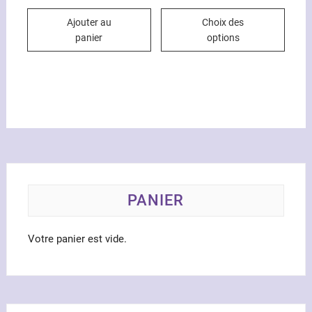
prix
prix
Ce
initial
actuel
Ajouter au
Choix des
était :
est :
produ
59.00€.
41.00€.
panier
options
a
plusi
variat
Les
optio
peuve
être
chois
sur
la
PANIER
page
du
Votre panier est vide.
produ