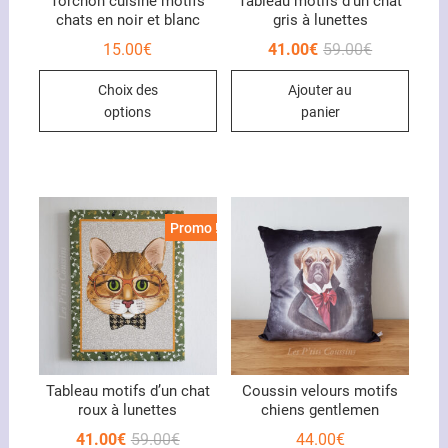
Torchon cuisine motifs
Tableau motifs d’un chat
chats en noir et blanc
gris à lunettes
Le
Le
15.00
€
41.00
€
59.00
€
prix
prix
Ce
initial
actuel
Choix des
Ajouter au
était :
est :
produit
59.00€.
41.00€.
options
panier
a
plusieurs
variations.
Les
options
Promo !
peuvent
être
choisies
sur
la
page
du
Tableau motifs d’un chat
Coussin velours motifs
roux à lunettes
chiens gentlemen
produit
Le
Le
41.00
€
59.00
€
44.00
€