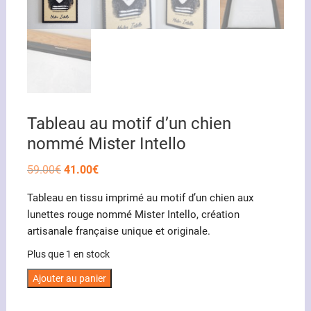
Tableau au motif d’un chien
nommé Mister Intello
Le
Le
59.00
€
41.00
€
prix
prix
initial
actuel
Tableau en tissu imprimé au motif d’un chien aux
était :
est :
59.00€.
41.00€.
lunettes rouge nommé Mister Intello, création
artisanale française unique et originale.
Plus que 1 en stock
quantité
Ajouter au panier
de
Tableau