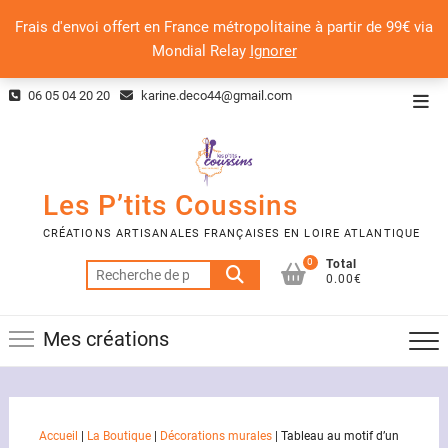
Frais d'envoi offert en France métropolitaine à partir de 99€ via
Mondial Relay
Ignorer
Skip
06 05 04 20 20
karine.deco44@gmail.com
Top
to
Men
content
Les P’tits Coussins
CRÉATIONS ARTISANALES FRANÇAISES EN LOIRE ATLANTIQUE
0
Total
Recherche
0.00€
pour :
Mes créations
Accueil
|
La Boutique
|
Décorations murales
|
Tableau au motif d’un