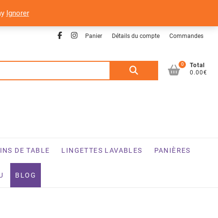
ay
Ignorer
Facebook
Instagram
Panier
Détails du compte
Commandes
0
Recherche
Total
0.00€
pour :
INS DE TABLE
LINGETTES LAVABLES
PANIÈRES
U
BLOG