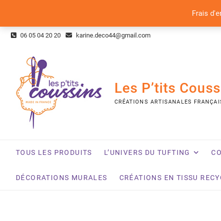
Frais d'e
Skip
06 05 04 20 20
karine.deco44@gmail.com
to
content
Les P’tits Couss
CRÉATIONS ARTISANALES FRANÇAI
TOUS LES PRODUITS
L’UNIVERS DU TUFTING
CO
DÉCORATIONS MURALES
CRÉATIONS EN TISSU REC