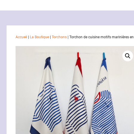
Accueil
|
La Boutique
|
Torchons
|
Torchon de cuisine motifs marinières en