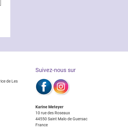
a
plusieurs
variations.
Les
options
peuvent
être
choisies
sur
la
Suivez-nous sur
page
du
rice de Les
produit
Karine Meteyer
10 rue des Roseaux
44550 Saint Malo de Guersac
France