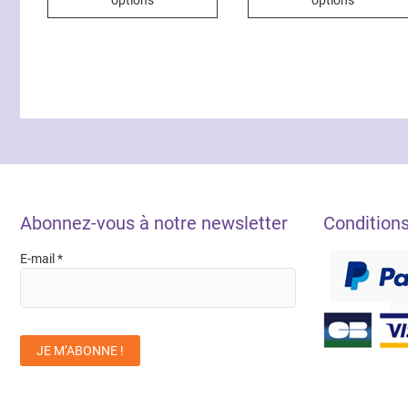
options
options
a
plusieurs
variations.
Les
options
peuvent
être
choisies
sur
la
Abonnez-vous à notre newsletter
Condition
page
du
E-mail
*
produit