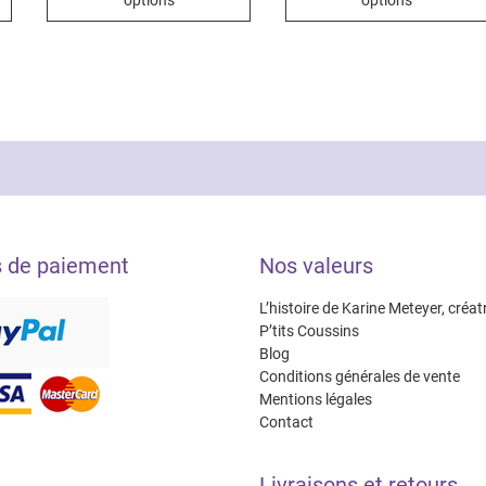
options
options
a
a
plusieurs
plusieurs
variations.
variations.
Les
Les
options
options
peuvent
peuvent
être
être
choisies
choisies
sur
sur
la
la
s de paiement
Nos valeurs
page
page
du
du
L’histoire de Karine Meteyer, créat
produit
produit
P’tits Coussins
Blog
Conditions générales de vente
Mentions légales
Contact
Livraisons et retours