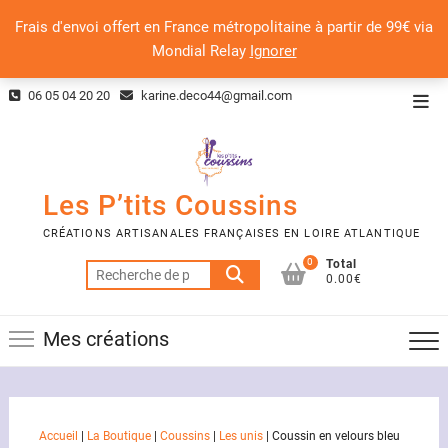
Frais d'envoi offert en France métropolitaine à partir de 99€ via
Mondial Relay
Ignorer
Skip
06 05 04 20 20
karine.deco44@gmail.com
Top
to
Men
content
Les P’tits Coussins
CRÉATIONS ARTISANALES FRANÇAISES EN LOIRE ATLANTIQUE
0
Total
Recherche
0.00€
pour :
Mes créations
Accueil
|
La Boutique
|
Coussins
|
Les unis
|
Coussin en velours bleu