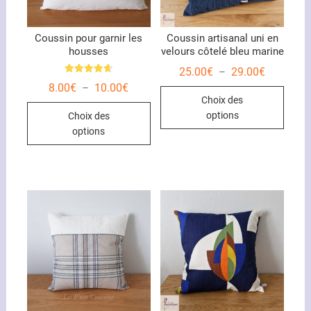
Coussin pour garnir les
Coussin artisanal uni en
housses
velours côtelé bleu marine
Plage
25.00
€
29.00
€
–
de
Note
Plage
8.00
€
10.00
€
–
Ce
4.67
prix :
de
sur 5
Choix des
25.00€
Ce
produ
prix :
à
options
Choix des
8.00€
29.00€
produit
a
à
options
10.00€
a
plusi
plusieurs
variat
variations.
Les
Les
optio
options
peuve
peuvent
être
être
chois
choisies
sur
sur
la
la
page
page
du