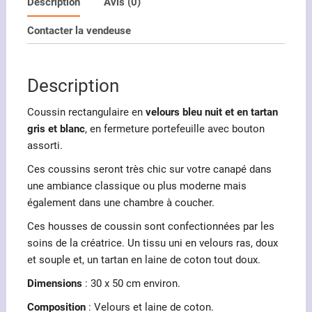
en
Description
Avis (0)
velours
Contacter la vendeuse
bleu
et
tartan
Description
gris
clair
Coussin rectangulaire en
velours bleu nuit et en tartan
gris et blanc
, en fermeture portefeuille avec bouton
assorti.
Ces coussins seront très chic sur votre canapé dans
une ambiance classique ou plus moderne mais
également dans une chambre à coucher.
Ces housses de coussin sont confectionnées par les
soins de la créatrice. Un tissu uni en velours ras, doux
et souple et, un tartan en laine de coton tout doux.
Dimensions
: 30 x 50 cm environ.
Composition
: Velours et laine de coton.