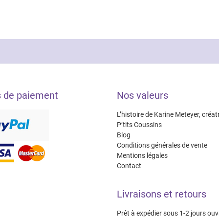
variations.
Les
Les
options
options
peuvent
peuvent
être
être
choisies
choisies
sur
sur
la
la
page
s de paiement
Nos valeurs
page
du
du
produit
L’histoire de Karine Meteyer, créat
produit
P’tits Coussins
Blog
Conditions générales de vente
Mentions légales
Contact
Livraisons et retours
Prêt à expédier sous 1-2 jours ouv