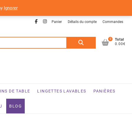
ay
Ignorer
Facebook
Instagram
Panier
Détails du compte
Commandes
0
Recherche
Total
0.00€
pour :
INS DE TABLE
LINGETTES LAVABLES
PANIÈRES
U
BLOG