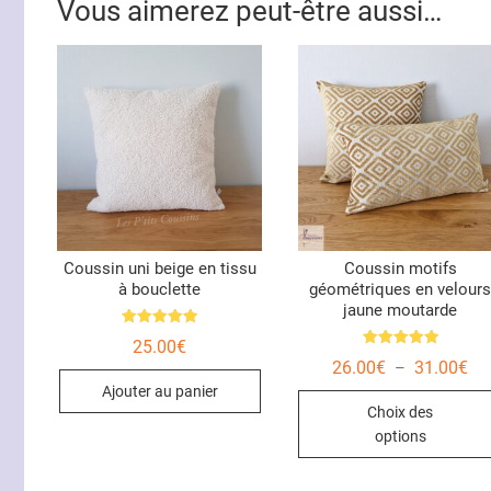
Vous aimerez peut-être aussi…
Coussin uni beige en tissu
Coussin motifs
à bouclette
géométriques en velour
jaune moutarde
Note
25.00
€
5.00
Note
sur 5
Pl
26.00
€
31.00
€
–
5.00
de
sur 5
Ajouter au panier
prix
Choix des
26
à
options
31