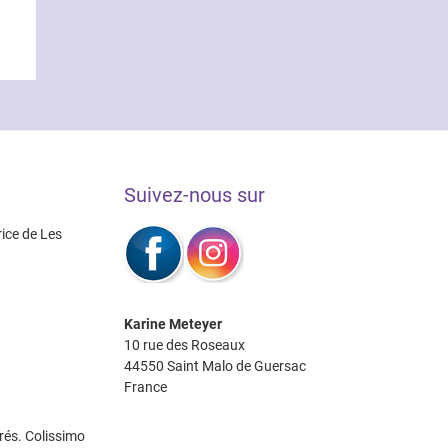
Les
options
peuvent
être
choisies
sur
la
page
Suivez-nous sur
du
produit
rice de Les
Karine Meteyer
10 rue des Roseaux
44550 Saint Malo de Guersac
France
rés. Colissimo