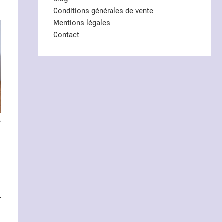
Conditions générales de vente
Mentions légales
Contact
e
Ce
produit
a
plusieurs
variations.