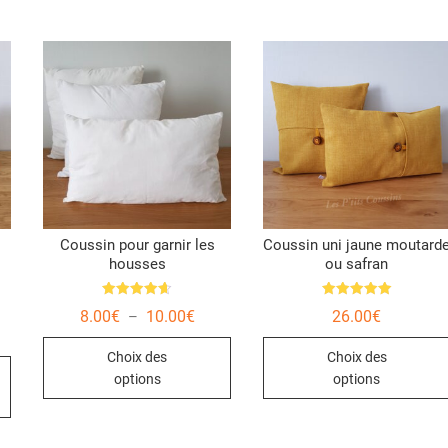
Coussin pour garnir les
Coussin uni jaune moutard
s
housses
ou safran
Note
Note
Plage
8.00
€
10.00
€
26.00
€
–
4.67
5.00
de
sur 5
sur 5
age
Ce
prix :
Choix des
Choix des
8.00€
Ce
 :
produit
à
.00€
options
options
produit
10.00€
a
.00€
a
plusieurs
plusieurs
variations.