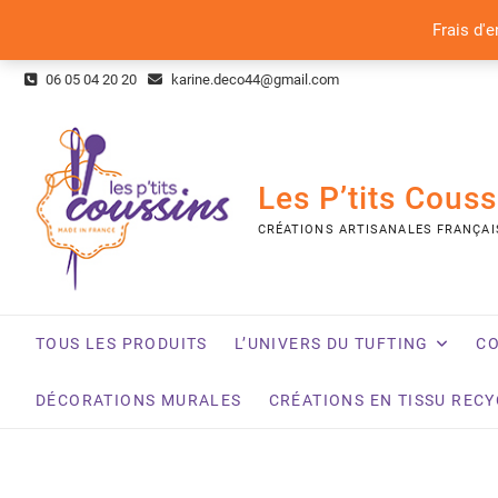
Frais d'e
Skip
06 05 04 20 20
karine.deco44@gmail.com
to
content
Les P’tits Couss
CRÉATIONS ARTISANALES FRANÇAI
TOUS LES PRODUITS
L’UNIVERS DU TUFTING
CO
DÉCORATIONS MURALES
CRÉATIONS EN TISSU REC