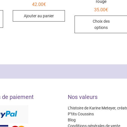
rouge
42.00
€
35.00
€
Ce
Ajouter au panier
produit
Choix des
a
options
plusieurs
variations.
Les
options
peuvent
être
choisies
sur
la
page
s de paiement
Nos valeurs
du
produit
L’histoire de Karine Meteyer, créat
P’tits Coussins
Blog
Conditions générales de vente