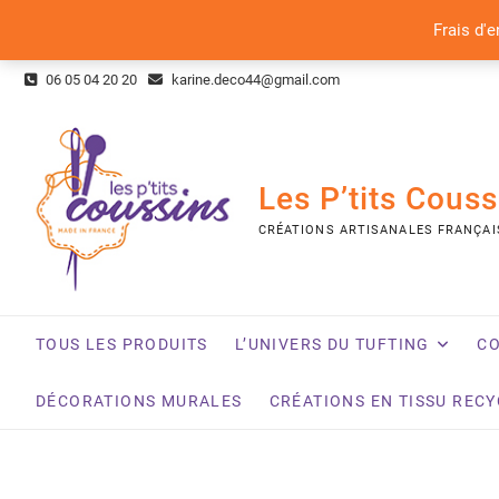
Frais d'e
Skip
06 05 04 20 20
karine.deco44@gmail.com
to
content
Les P’tits Couss
CRÉATIONS ARTISANALES FRANÇAI
TOUS LES PRODUITS
L’UNIVERS DU TUFTING
CO
DÉCORATIONS MURALES
CRÉATIONS EN TISSU REC