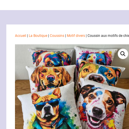
Accueil
|
La Boutique
|
Coussins
|
Motif divers
|
Coussin aux motifs de chie