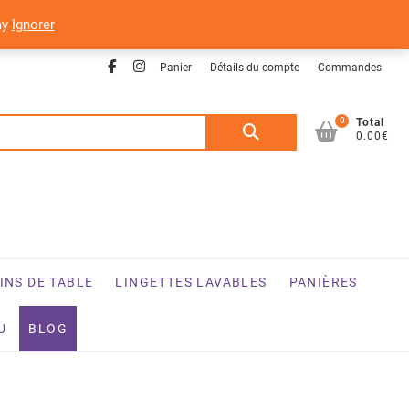
ay
Ignorer
Facebook
Instagram
Panier
Détails du compte
Commandes
0
Recherche
Total
0.00€
pour :
INS DE TABLE
LINGETTES LAVABLES
PANIÈRES
U
BLOG