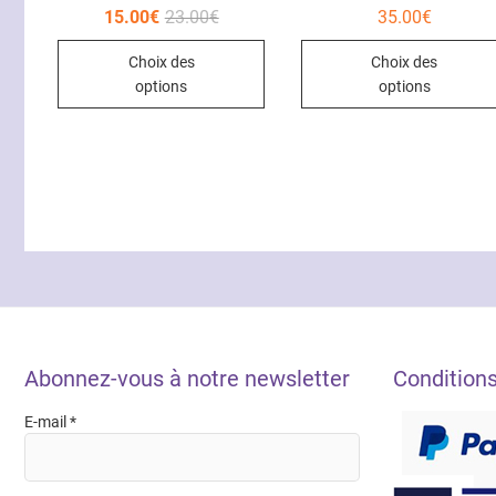
Le
Le
15.00
€
23.00
€
35.00
€
prix
prix
Ce
initial
actuel
Choix des
Choix des
était :
est :
produit
23.00€.
15.00€.
options
options
a
plusieurs
variations.
Les
options
peuvent
être
choisies
sur
la
page
Abonnez-vous à notre newsletter
Condition
du
produit
E-mail
*