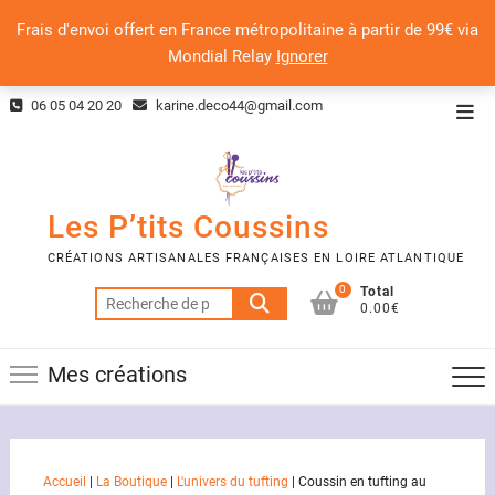
Frais d'envoi offert en France métropolitaine à partir de 99€ via
Mondial Relay
Ignorer
Skip
06 05 04 20 20
karine.deco44@gmail.com
Top
to
Men
content
Les P’tits Coussins
CRÉATIONS ARTISANALES FRANÇAISES EN LOIRE ATLANTIQUE
0
Total
Recherche
0.00€
pour :
Mes créations
Accueil
|
La Boutique
|
L'univers du tufting
|
Coussin en tufting au