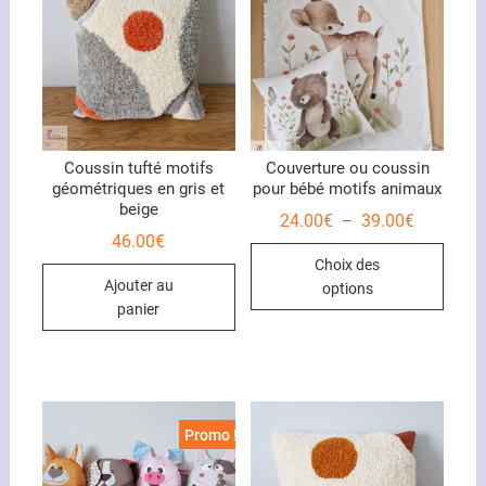
Coussin tufté motifs
Couverture ou coussin
géométriques en gris et
pour bébé motifs animaux
beige
Plage
24.00
€
39.00
€
–
de
46.00
€
Ce
prix :
Choix des
24.00€
produ
à
Ajouter au
options
39.00€
a
panier
plusi
variat
Les
optio
peuve
Promo !
être
chois