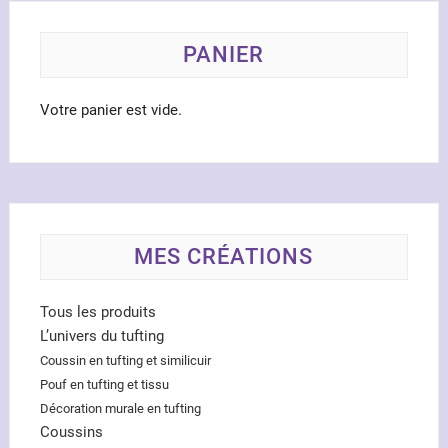
choisies
sur
la
PANIER
page
du
Votre panier est vide.
produit
MES CRÉATIONS
Tous les produits
L’univers du tufting
Coussin en tufting et similicuir
Pouf en tufting et tissu
Décoration murale en tufting
Coussins