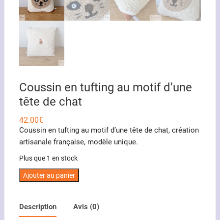
Coussin en tufting au motif d’une
tête de chat
42.00
€
Coussin en tufting au motif d’une tête de chat, création
artisanale française, modèle unique.
Plus que 1 en stock
quantité
Ajouter au panier
de
Coussin
Description
Avis (0)
en