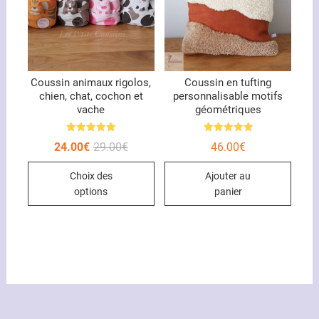
sur
la
page
du
Coussin animaux rigolos,
Coussin en tufting
produ
chien, chat, cochon et
personnalisable motifs
vache
géométriques
Note
Note
Le
Le
24.00
€
29.00
€
46.00
€
5.00
5.00
prix
prix
sur 5
sur 5
Ce
initial
actuel
Choix des
Ajouter au
était :
est :
produit
29.00€.
24.00€.
options
panier
a
plusieurs
variations.
Les
options
peuvent
être