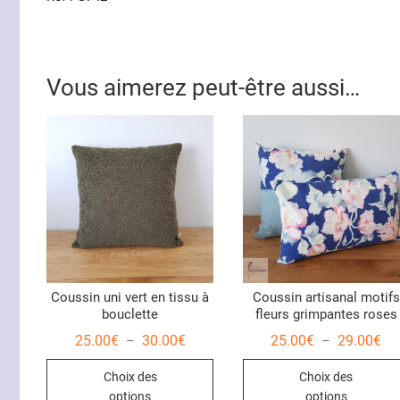
Vous aimerez peut-être aussi…
Coussin uni vert en tissu à
Coussin artisanal motifs
bouclette
fleurs grimpantes roses
Plage
Pl
25.00
€
30.00
€
25.00
€
29.00
€
–
–
de
de
Ce
prix :
prix
Choix des
Choix des
25.00€
25
produit
à
à
options
options