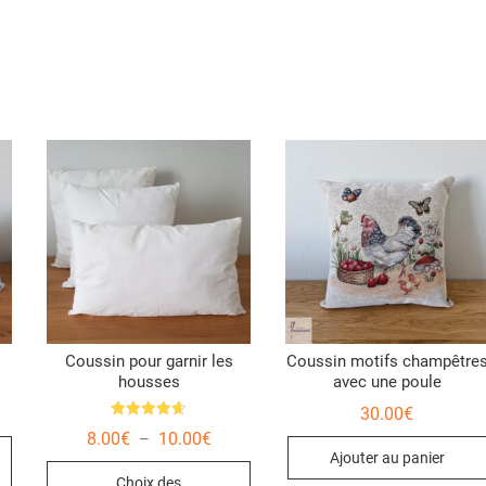
Coussin pour garnir les
Coussin motifs champêtre
housses
avec une poule
age
30.00
€
Note
Plage
8.00
€
10.00
€
–
Ce
4.67
 :
de
sur 5
Ajouter au panier
.00€
Ce
produit
prix :
Choix des
8.00€