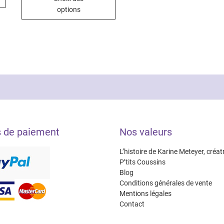
.00€
produit
a
à
options
10.00€
a
plusieurs
plusieurs
variations.
variations.
Les
Les
options
options
peuvent
peuvent
être
être
choisies
choisies
sur
sur
la
la
page
s de paiement
Nos valeurs
page
du
du
produit
L’histoire de Karine Meteyer, créat
produit
P’tits Coussins
Blog
Conditions générales de vente
Mentions légales
Contact