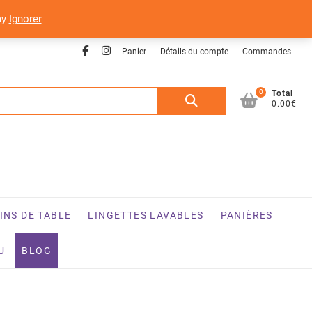
ay
Ignorer
Facebook
Instagram
Panier
Détails du compte
Commandes
0
Recherche
Total
0.00€
pour :
INS DE TABLE
LINGETTES LAVABLES
PANIÈRES
U
BLOG