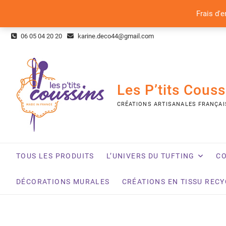
Frais d'e
Skip
06 05 04 20 20
karine.deco44@gmail.com
to
content
Les P’tits Couss
CRÉATIONS ARTISANALES FRANÇAI
TOUS LES PRODUITS
L’UNIVERS DU TUFTING
CO
DÉCORATIONS MURALES
CRÉATIONS EN TISSU REC