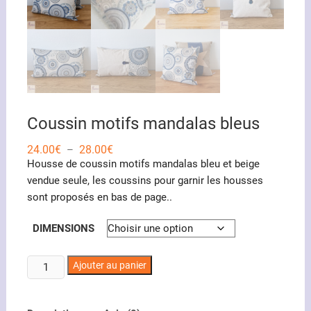
Coussin motifs mandalas bleus
Plage
24.00
€
28.00
€
–
de
Housse de coussin motifs mandalas bleu et beige
prix :
24.00€
vendue seule, les coussins pour garnir les housses
à
sont proposés en bas de page..
28.00€
DIMENSIONS
quantité
Ajouter au panier
de
Coussin