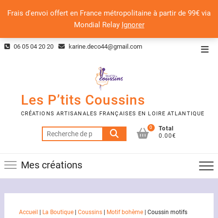
Frais d'envoi offert en France métropolitaine à partir de 99€ via
Mondial Relay
Ignorer
Skip
06 05 04 20 20
karine.deco44@gmail.com
Top
to
Men
content
Les P’tits Coussins
CRÉATIONS ARTISANALES FRANÇAISES EN LOIRE ATLANTIQUE
0
Total
Recherche
0.00€
pour :
Mes créations
Accueil
|
La Boutique
|
Coussins
|
Motif bohème
|
Coussin motifs