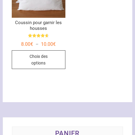
la
page
du
Coussin pour garnir les
produ
housses
Note
Plage
8.00
€
10.00
€
–
4.67
de
sur 5
Ce
prix :
Choix des
8.00€
produit
à
options
10.00€
a
plusieurs
variations.
Les
options
peuvent
être
choisies
sur
la
PANIER