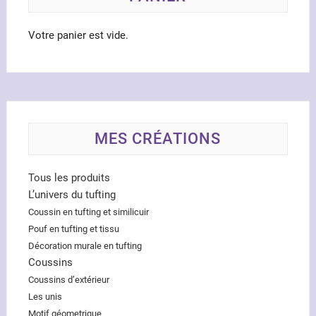
page
du
Votre panier est vide.
produit
MES CRÉATIONS
Tous les produits
L’univers du tufting
Coussin en tufting et similicuir
Pouf en tufting et tissu
Décoration murale en tufting
Coussins
Coussins d’extérieur
Les unis
Motif géometrique