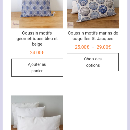
Coussin motifs
Coussin motifs marins de
géométriques bleu et
coquilles St Jacques
beige
Plage
25.00
€
29.00
€
–
de
24.00
€
Ce
prix :
Choix des
25.00€
produ
à
Ajouter au
options
29.00€
a
panier
plusi
variat
Les
optio
peuve
être
chois
sur