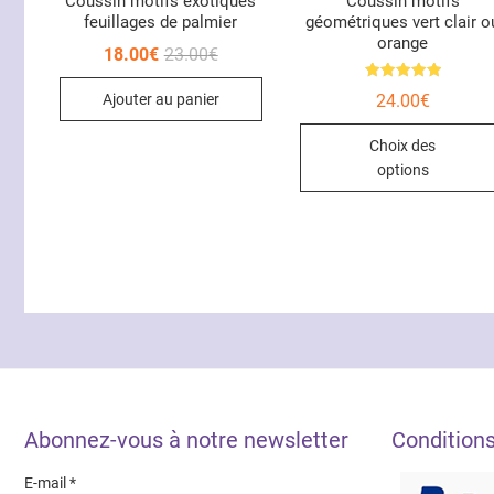
Coussin motifs exotiques
Coussin motifs
feuillages de palmier
géométriques vert clair o
orange
Le
Le
18.00
€
23.00
€
prix
prix
initial
actuel
Note
24.00
€
Ajouter au panier
était :
est :
5.00
23.00€.
18.00€.
sur 5
Choix des
options
Abonnez-vous à notre newsletter
Condition
E-mail
*