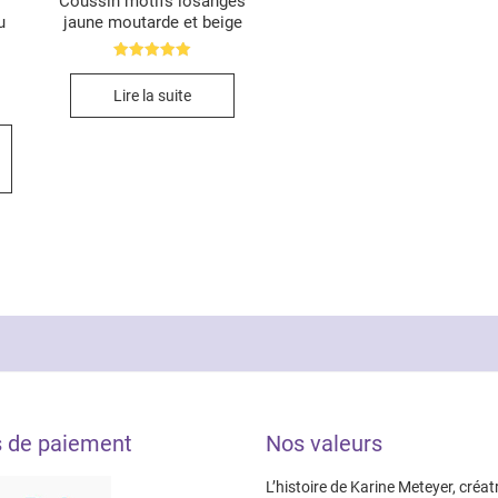
Coussin motifs losanges
u
jaune moutarde et beige
Note
5.00
Lire la suite
sur 5
Ce
produit
a
plusieurs
variations.
Les
options
peuvent
être
choisies
sur
la
s de paiement
Nos valeurs
page
du
L’histoire de Karine Meteyer, créat