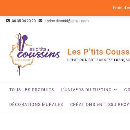
Frais d'e
Skip
06 05 04 20 20
karine.deco44@gmail.com
to
content
Les P’tits Couss
CRÉATIONS ARTISANALES FRANÇAI
TOUS LES PRODUITS
L’UNIVERS DU TUFTING
CO
DÉCORATIONS MURALES
CRÉATIONS EN TISSU REC