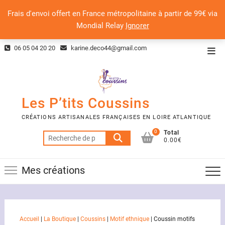
Frais d'envoi offert en France métropolitaine à partir de 99€ via
Mondial Relay
Ignorer
Skip
06 05 04 20 20
karine.deco44@gmail.com
Top
to
Men
content
Les P’tits Coussins
CRÉATIONS ARTISANALES FRANÇAISES EN LOIRE ATLANTIQUE
0
Total
Recherche
0.00€
pour :
Mes créations
Accueil
|
La Boutique
|
Coussins
|
Motif ethnique
|
Coussin motifs