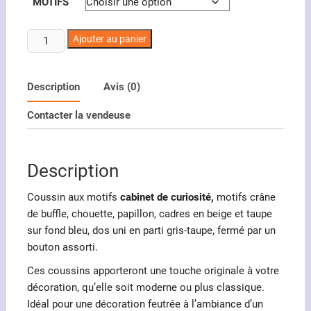
MOTIFS
quantité
Ajouter au panier
de
Coussin
motifs
Description
Avis (0)
cabinet
Contacter la vendeuse
de
curiosité
en
Description
beige
et
Coussin aux motifs
cabinet de curiosité,
motifs crâne
bleu
de buffle, chouette, papillon, cadres en beige et taupe
sur fond bleu, dos uni en parti gris-taupe, fermé par un
bouton assorti.
Ces coussins apporteront une touche originale à votre
décoration, qu’elle soit moderne ou plus classique.
Idéal pour une décoration feutrée à l’ambiance d’un