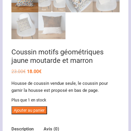
Coussin motifs géométriques
jaune moutarde et marron
Le
Le
23.00
€
18.00
€
prix
prix
initial
actuel
Housse de coussin vendue seule, le coussin pour
était :
est :
23.00€.
18.00€.
garnir la housse est proposé en bas de page.
Plus que 1 en stock
quantité
Ajouter au panier
de
Coussin
Description
Avis (0)
motifs