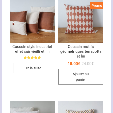
Promo !
Coussin style industriel
Coussin motifs
effet cuir vieilli et lin
géométriques terracotta
et lin
Note
Le
Le
18.00
€
24.00
€
5.00
prix
prix
Lire la suite
sur 5
initial
actuel
Ajouter au
était :
est :
24.00€.
18.00€.
panier