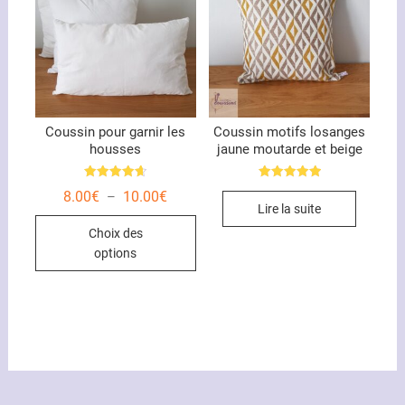
Coussin pour garnir les
Coussin motifs losanges
housses
jaune moutarde et beige
Note
Note
Plage
8.00
€
10.00
€
–
4.67
5.00
de
Lire la suite
sur 5
sur 5
Ce
prix :
Choix des
8.00€
produit
à
options
10.00€
a
plusieurs
variations.
Les
options
peuvent
être