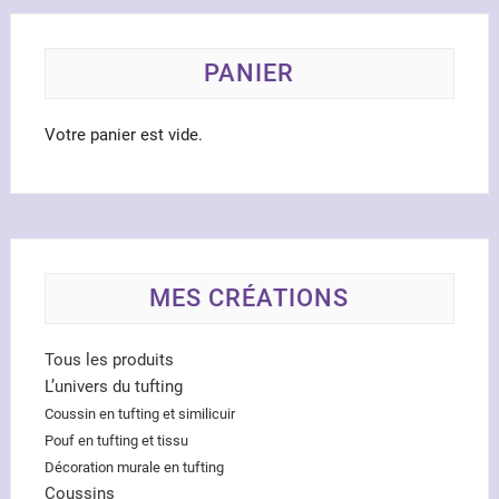
choisies
sur
la
PANIER
page
du
Votre panier est vide.
produit
MES CRÉATIONS
Tous les produits
L’univers du tufting
Coussin en tufting et similicuir
Pouf en tufting et tissu
Décoration murale en tufting
Coussins