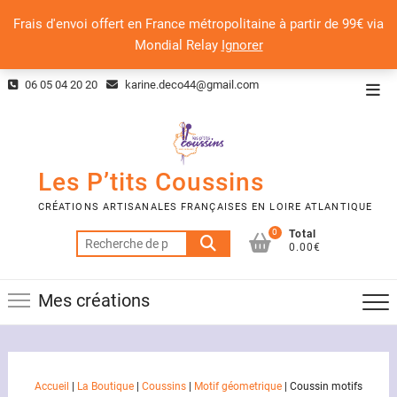
Frais d'envoi offert en France métropolitaine à partir de 99€ via
Mondial Relay
Ignorer
Skip
06 05 04 20 20
karine.deco44@gmail.com
Top
to
Men
content
Les P’tits Coussins
CRÉATIONS ARTISANALES FRANÇAISES EN LOIRE ATLANTIQUE
0
Total
Recherche
0.00€
pour :
Mes créations
Accueil
|
La Boutique
|
Coussins
|
Motif géometrique
|
Coussin motifs