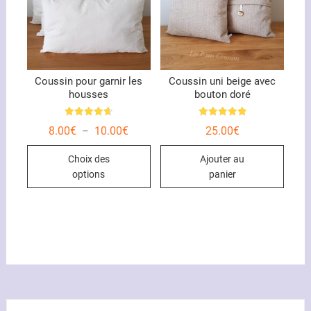
Coussin pour garnir les
Coussin uni beige avec
housses
bouton doré
Note
Note
Plage
8.00
€
10.00
€
25.00
€
–
4.67
5.00
de
sur 5
sur 5
Ce
prix :
Choix des
Ajouter au
8.00€
produit
à
options
panier
10.00€
a
plusieurs
variations.
Les
options
peuvent
être
choisies