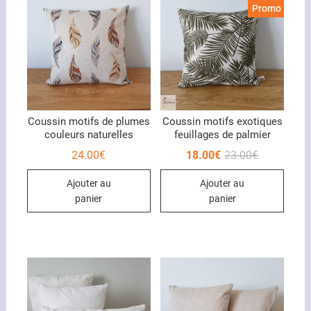
Promo !
Coussin motifs de plumes
Coussin motifs exotiques
couleurs naturelles
feuillages de palmier
Le
Le
24.00
€
18.00
€
23.00
€
prix
prix
initial
actuel
Ajouter au
Ajouter au
était :
est :
23.00€.
18.00€.
panier
panier