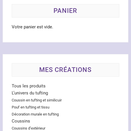
sur
la
PANIER
page
du
Votre panier est vide.
produit
MES CRÉATIONS
Tous les produits
L’univers du tufting
Coussin en tufting et similicuir
Pouf en tufting et tissu
Décoration murale en tufting
Coussins
Coussins d’extérieur