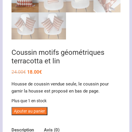
Coussin motifs géométriques
terracotta et lin
Le
Le
24.00
€
18.00
€
prix
prix
initial
actuel
Housse de coussin vendue seule, le coussin pour
était :
est :
24.00€.
18.00€.
garnir la housse est proposé en bas de page.
Plus que 1 en stock
quantité
Ajouter au panier
de
Coussin
Description
Avis (0)
motifs