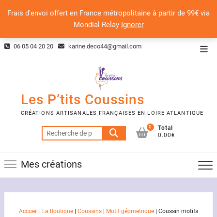
Frais d'envoi offert en France métropolitaine à partir de 99€ via
Mondial Relay
Ignorer
Skip
06 05 04 20 20
karine.deco44@gmail.com
Top
to
Men
content
Les P’tits Coussins
CRÉATIONS ARTISANALES FRANÇAISES EN LOIRE ATLANTIQUE
0
Total
Recherche
0.00€
pour :
Mes créations
Accueil
|
La Boutique
|
Coussins
|
Motif géometrique
|
Coussin motifs