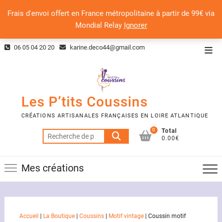
Frais d'envoi offert en France métropolitaine à partir de 99€ via
Mondial Relay
Ignorer
Skip
06 05 04 20 20
karine.deco44@gmail.com
Top
to
Men
content
Les P’tits Coussins
CRÉATIONS ARTISANALES FRANÇAISES EN LOIRE ATLANTIQUE
0
Total
Recherche
0.00€
pour :
Mes créations
Accueil
|
La Boutique
|
Coussins
|
Motif vintage
|
Coussin motif