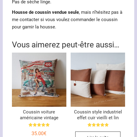
Pas de sèche linge.
Housse de coussin vendue seule
, mais n’hésitez pas à
me contacter si vous voulez commander le coussin
pour garnir la housse.
Vous aimerez peut-être aussi…
Coussin voiture
Coussin style industriel
américaine vintage
effet cuir vieilli et lin
Note
Note
35.00
€
5.00
5.00