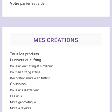
du
Votre panier est vide.
produ
MES CRÉATIONS
Tous les produits
L’univers du tufting
Coussin en tufting et similicuir
Pouf en tufting et tissu
Décoration murale en tufting
Coussins
Coussins d’extérieur
Les unis
Motif géometrique
Motif à rayures