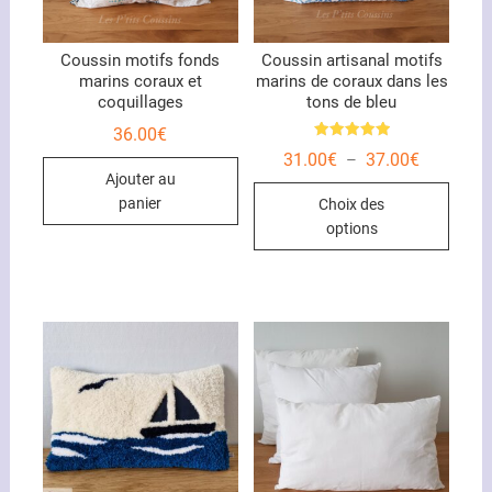
Coussin motifs fonds
Coussin artisanal motifs
marins coraux et
marins de coraux dans les
coquillages
tons de bleu
36.00
€
Note
Plage
31.00
€
37.00
€
–
5.00
de
sur 5
Ajouter au
Ce
prix :
panier
Choix des
31.00€
produ
à
options
37.00€
a
plusi
variat
Les
optio
peuve
être
chois
sur
la