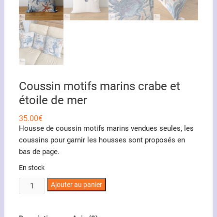
Coussin motifs marins crabe et
étoile de mer
35.00
€
Housse de coussin motifs marins vendues seules, les
coussins pour garnir les housses sont proposés en
bas de page.
En stock
quantité
Ajouter au panier
de
Coussin