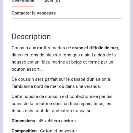
motifs
Description
Avis (0)
marins
Contacter la vendeuse
crabe
et
étoile
Description
de
mer
Coussin aux motifs marins de
crabe et d’étoile de mer
,
dans les tons de bleu sur fond gris clair. Le dos de la
housse est uni bleu marine et beige et fermé par un
bouton assorti.
Ce coussin sera parfait sur le canapé d’un salon à
l’ambiance bord de mer ou dans une véranda.
Cette housse de coussin est confectionnée par les
soins de la créatrice dans un tissu épais, tissé, les
tissus unis sont de fabrication française.
Dimensions
: 45 x 45 cm environ.
Composition
: Coton et polyester.