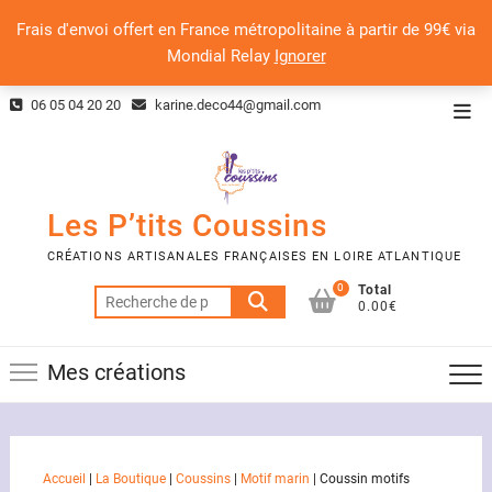
Frais d'envoi offert en France métropolitaine à partir de 99€ via
Mondial Relay
Ignorer
Skip
06 05 04 20 20
karine.deco44@gmail.com
Top
to
Men
content
Les P’tits Coussins
CRÉATIONS ARTISANALES FRANÇAISES EN LOIRE ATLANTIQUE
0
Total
Recherche
0.00€
pour :
Mes créations
Accueil
|
La Boutique
|
Coussins
|
Motif marin
|
Coussin motifs