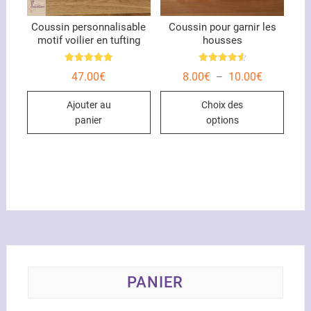
page
du
Coussin personnalisable
Coussin pour garnir les
motif voilier en tufting
housses
produ
Note
Note
Plage
47.00
€
8.00
€
10.00
€
–
5.00
4.67
de
sur 5
sur 5
Ce
prix :
Ajouter au
Choix des
8.00€
produ
à
panier
options
10.00€
a
plusi
variat
Les
optio
peuve
être
chois
sur
la
PANIER
page