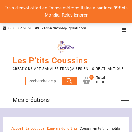
Frais d'envoi offert en France métropolitaine à partir de 99€ via
Mondial Relay
Ignorer
Skip
06 05 04 20 20
karine.deco44@gmail.com
Top
to
Men
content
Les P’tits Coussins
CRÉATIONS ARTISANALES FRANÇAISES EN LOIRE ATLANTIQUE
0
Total
Recherche
0.00€
pour :
Mes créations
Accueil
|
La Boutique
|
L'univers du tufting
|
Coussin en tufting motifs