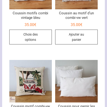
Coussin motifs combi
Coussin au motif d’un
vintage bleu
combi-vw vert
35.00
€
35.00
€
Ce
Choix des
Ajouter au
produit
options
panier
a
plusieurs
variations.
Les
options
peuvent
être
choisies
sur
la
page
du
Coussin motif combi-vw
Coussin pour garnir les