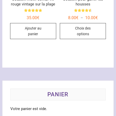
rouge vintage sur la plage
housses
produit
Note
Note
Plage
35.00
€
8.00
€
10.00
€
–
5.00
4.67
de
sur 5
sur 5
Ce
prix :
Ajouter au
Choix des
8.00€
produ
à
panier
options
10.00€
a
plusi
variat
Les
optio
peuve
être
chois
sur
la
PANIER
page
du
Votre panier est vide.
produ