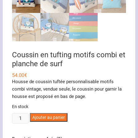
Coussin en tufting motifs combi et
planche de surf
54.00
€
Housse de coussin tuftée personnalisable motifs
combi vintage, vendue seule, le coussin pour garnir la
housse est proposé en bas de page.
En stock
quantité
Ajouter au panier
de
Coussin