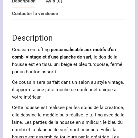
en
Description
Avis (0)
tufting
Contacter la vendeuse
motifs
combi
et
Description
planche
de
Coussin en tufting
personnalisable aux motifs d’un
surf
combi vintage et d’une planche de surf,
le dos de la
housse est en tissu uni beige et bleu turquoise, fermé
par un bouton assorti.
Ce coussin sera parfait dans un salon au style vintage,
il apportera une jolie touche de couleur et unique à
votre intérieur.
Cette housse est réalisée par les soins de la créatrice,
elle dessine le modèle puis réalise le tufting avec de la
laine. Les parties de la housse en similicuir, le bleu du
combi et la planche de surf, sont cousues. Enfin, la
housse est assemblée toujours par la créatrice. Les