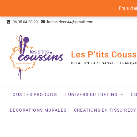
Frais d'e
Skip
06 05 04 20 20
karine.deco44@gmail.com
to
content
Les P’tits Couss
CRÉATIONS ARTISANALES FRANÇAI
TOUS LES PRODUITS
L’UNIVERS DU TUFTING
CO
DÉCORATIONS MURALES
CRÉATIONS EN TISSU REC