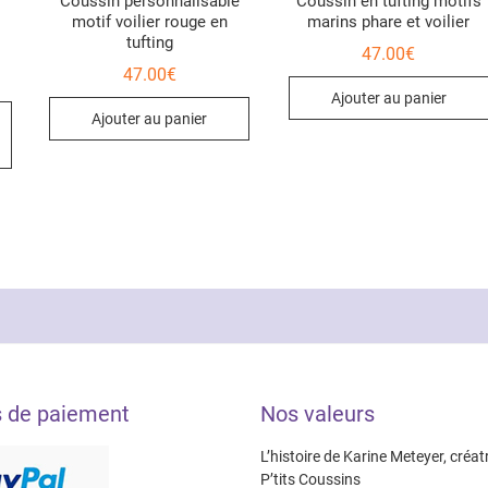
Coussin personnalisable
Coussin en tufting motifs
motif voilier rouge en
marins phare et voilier
tufting
47.00
€
47.00
€
ge
Ajouter au panier
Ce
 :
Ajouter au panier
0€
produit
00€
a
plusieurs
variations.
Les
options
peuvent
être
choisies
sur
la
s de paiement
Nos valeurs
page
du
L’histoire de Karine Meteyer, créat
produit
P’tits Coussins