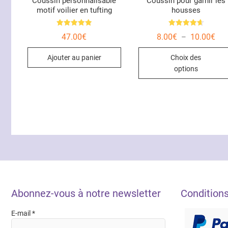
Coussin personnalisable
Coussin pour garnir les
motif voilier en tufting
housses
Note
Note
Pla
47.00
€
8.00
€
10.00
€
–
5.00
4.67
de
sur 5
sur 5
prix
Ajouter au panier
Choix des
8.0
à
options
10.
Abonnez-vous à notre newsletter
Condition
E-mail
*