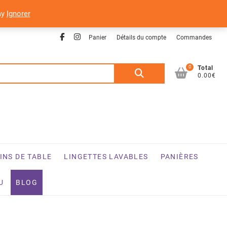
ay
Ignorer
Facebook
Instagram
Panier
Détails du compte
Commandes
0
Recherche
Total
0.00€
pour :
INS DE TABLE
LINGETTES LAVABLES
PANIÈRES
U
BLOG