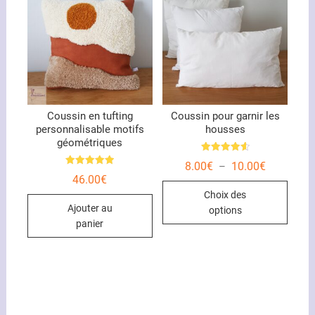
peuvent
être
choisies
sur
la
page
du
Coussin en tufting
Coussin pour garnir les
personnalisable motifs
housses
produit
géométriques
Note
Plage
8.00
€
10.00
€
–
4.67
Note
de
sur 5
46.00
€
5.00
Ce
prix :
sur 5
Choix des
8.00€
produ
à
Ajouter au
options
10.00€
a
panier
plusi
variat
Les
optio
peuve