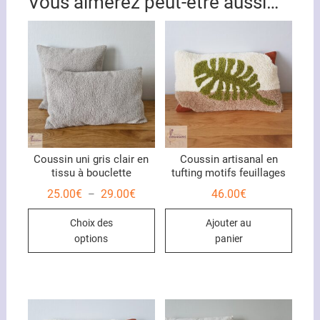
Vous aimerez peut-être aussi…
Coussin uni gris clair en
Coussin artisanal en
tissu à bouclette
tufting motifs feuillages
Plage
25.00
€
29.00
€
46.00
€
–
de
Ce
prix :
Choix des
Ajouter au
25.00€
produit
à
options
panier
29.00€
a
plusieurs
variations.
Les
options