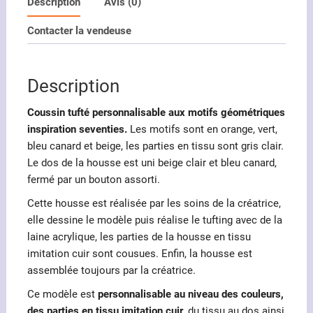
tufté
Description
Avis (0)
motifs
Contacter la vendeuse
géométriques
seventies
Description
Coussin tufté personnalisable aux motifs géométriques
inspiration seventies.
Les motifs sont en orange, vert,
bleu canard et beige, les parties en tissu sont gris clair.
Le dos de la housse est uni beige clair et bleu canard,
fermé par un bouton assorti.
Cette housse est réalisée par les soins de la créatrice,
elle dessine le modèle puis réalise le tufting avec de la
laine acrylique, les parties de la housse en tissu
imitation cuir sont cousues. Enfin, la housse est
assemblée toujours par la créatrice.
Ce modèle est
personnalisable au niveau des couleurs,
des parties en tissu imitation cuir
, du tissu au dos ainsi