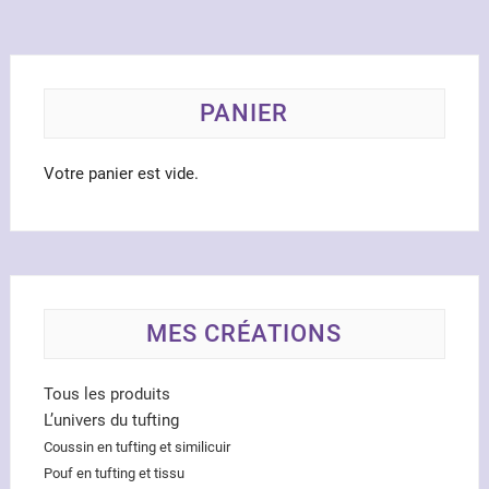
être
chois
sur
la
PANIER
page
du
produ
Votre panier est vide.
MES CRÉATIONS
Tous les produits
L’univers du tufting
Coussin en tufting et similicuir
Pouf en tufting et tissu