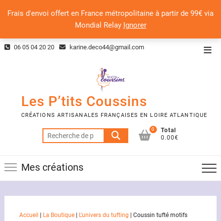
Frais d'envoi offert en France métropolitaine à partir de 99€ via
Mondial Relay
Ignorer
Skip
06 05 04 20 20
karine.deco44@gmail.com
Top
to
Men
content
Les P’tits Coussins
CRÉATIONS ARTISANALES FRANÇAISES EN LOIRE ATLANTIQUE
0
Total
Recherche
0.00€
pour :
Mes créations
Accueil
|
La Boutique
|
L'univers du tufting
|
Coussin tufté motifs