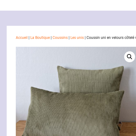
Accueil
|
La Boutique
|
Coussins
|
Les unis
|
Coussin uni en velours côtelé v