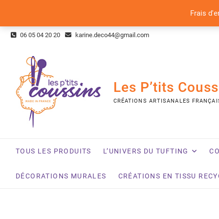
Frais d'e
Skip
06 05 04 20 20
karine.deco44@gmail.com
to
content
Les P’tits Couss
CRÉATIONS ARTISANALES FRANÇAI
TOUS LES PRODUITS
L’UNIVERS DU TUFTING
CO
DÉCORATIONS MURALES
CRÉATIONS EN TISSU REC