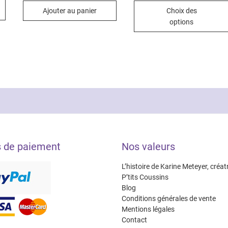
.00€
produit
prix :
Ajouter au panier
Choix des
8.00
.00€
a
à
options
10.0
plusieurs
variations.
Les
options
peuvent
être
choisies
sur
la
page
s de paiement
Nos valeurs
du
produit
L’histoire de Karine Meteyer, créat
P’tits Coussins
Blog
Conditions générales de vente
Mentions légales
Contact