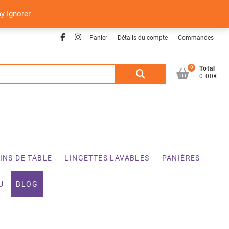
ay
Ignorer
Facebook
Instagram
Panier
Détails du compte
Commandes
0
Recherche
Total
0.00€
pour :
INS DE TABLE
LINGETTES LAVABLES
PANIÈRES
U
BLOG