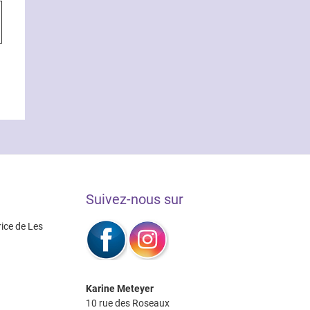
Ce
€
produit
0€
a
plusieurs
variations.
Les
options
peuvent
être
choisies
sur
la
Suivez-nous sur
page
du
rice de Les
produit
Karine Meteyer
10 rue des Roseaux