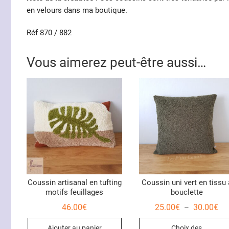
en velours dans ma boutique.
Réf 870 / 882
Vous aimerez peut-être aussi…
Coussin artisanal en tufting
Coussin uni vert en tissu 
motifs feuillages
bouclette
Pl
46.00
€
25.00
€
30.00
€
–
de
prix
Ajouter au panier
Choix des