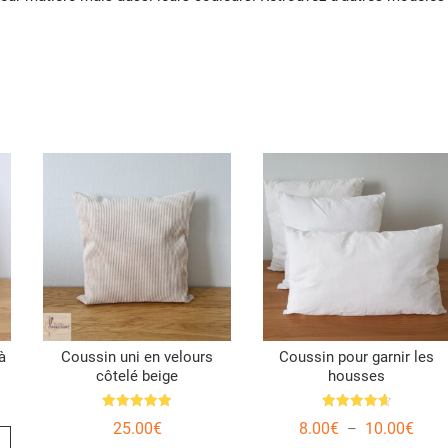
à
Coussin uni en velours
Coussin pour garnir les
côtelé beige
housses
age
Note
Note
Plag
25.00
€
8.00
€
10.00
€
–
Ce
5.00
4.67
 :
de
sur 5
sur 5