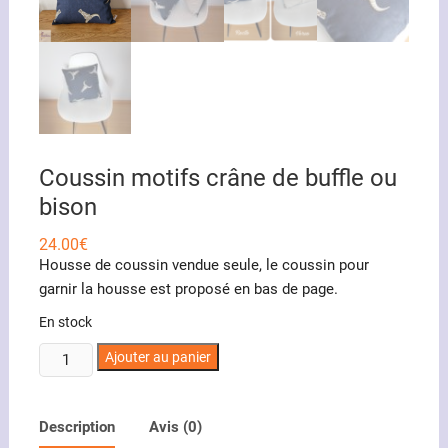
Coussin motifs crâne de buffle ou
bison
24.00
€
Housse de coussin vendue seule, le coussin pour
garnir la housse est proposé en bas de page.
En stock
quantité
Ajouter au panier
de
Coussin
motifs
Description
Avis (0)