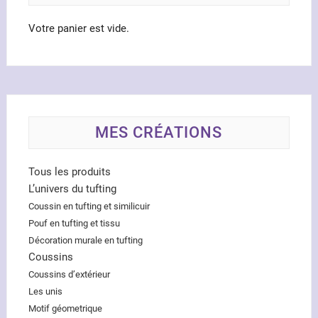
page
page
du
du
Votre panier est vide.
produit
produ
MES CRÉATIONS
Tous les produits
L’univers du tufting
Coussin en tufting et similicuir
Pouf en tufting et tissu
Décoration murale en tufting
Coussins
Coussins d’extérieur
Les unis
Motif géometrique