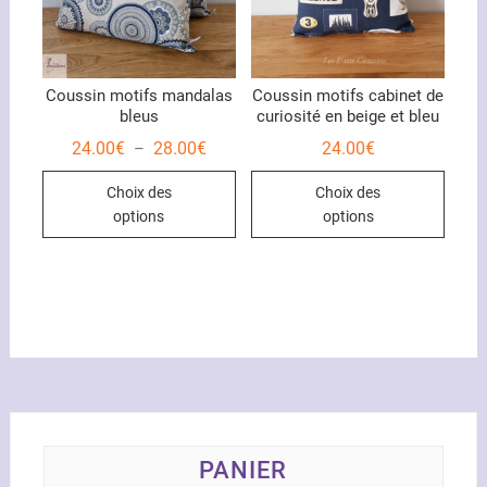
sur
la
page
du
Coussin motifs mandalas
Coussin motifs cabinet de
bleus
curiosité en beige et bleu
produ
Plage
24.00
€
28.00
€
24.00
€
–
de
Ce
Ce
prix :
Choix des
Choix des
24.00€
produit
produ
à
options
options
28.00€
a
a
plusieurs
plusi
variations.
variat
Les
Les
options
optio
peuvent
peuve
être
être
choisies
chois
sur
sur
la
la
PANIER