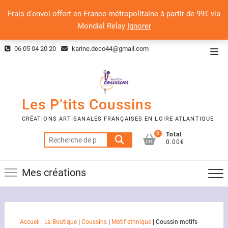
Frais d'envoi offert en France métropolitaine à partir de 99€ via
Mondial Relay
Ignorer
Skip
06 05 04 20 20
karine.deco44@gmail.com
Top
to
Men
content
Les P’tits Coussins
CRÉATIONS ARTISANALES FRANÇAISES EN LOIRE ATLANTIQUE
0
Total
Recherche
0.00€
pour :
Mes créations
Accueil
|
La Boutique
|
Coussins
|
Motif ethnique
|
Coussin motifs