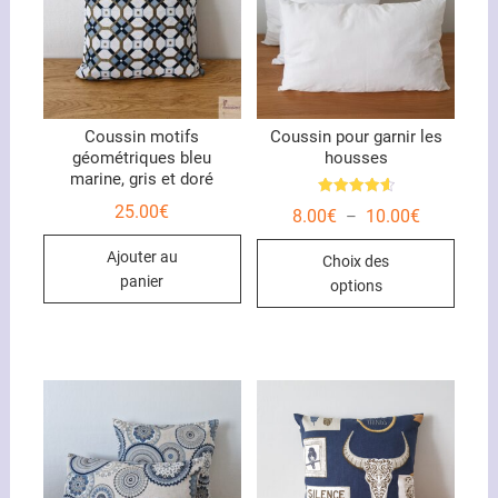
Coussin motifs
Coussin pour garnir les
géométriques bleu
housses
marine, gris et doré
Note
25.00
€
Plage
8.00
€
10.00
€
–
4.67
de
sur 5
Ce
prix :
Ajouter au
Choix des
8.00€
produ
à
panier
options
10.00€
a
plusi
variat
Les
optio
peuve
être
chois