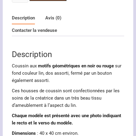
de
Coussin
motifs
Description
Avis (0)
géométriques
Contacter la vendeuse
en
noir
ou
Description
rouge
Coussin aux
motifs géométriques en noir ou rouge
sur
fond couleur lin, dos assorti, fermé par un bouton
également assorti.
Ces housses de coussin sont confectionnées par les
soins de la créatrice dans un très beau tissu
d’ameublement à l’aspect du lin.
Chaque modèle est présenté avec une photo indiquant
le recto et le verso du modèle.
Dimensions
: 40 x 40 cm environ.