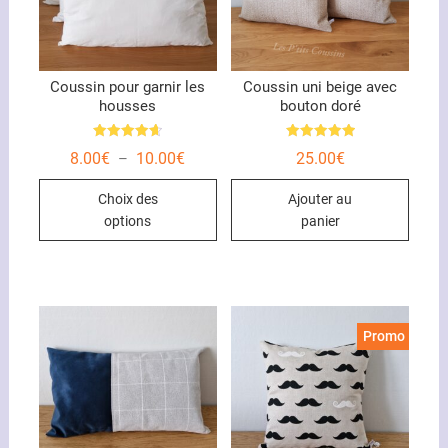
Coussin pour garnir les
Coussin uni beige avec
housses
bouton doré
Note
Note
Plage
8.00
€
10.00
€
25.00
€
–
4.67
5.00
de
sur 5
sur 5
Ce
prix :
Choix des
Ajouter au
8.00€
produit
à
options
panier
10.00€
a
plusieurs
variations.
Les
options
Promo !
peuvent
être
choisies
sur