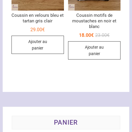
la
page
du
Coussin en velours bleu et
Coussin motifs de
tartan gris clair
moustaches en noir et
produit
blanc
29.00
€
Le
Le
18.00
€
23.00
€
prix
prix
Ajouter au
initial
actuel
Ajouter au
était :
est :
panier
23.00€.
18.00€.
panier
PANIER