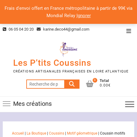
Frais d'envoi offert en France métropolitaine à partir de 99€ via
Mondial Relay
Ignorer
Skip
06 05 04 20 20
karine.deco44@gmail.com
Top
to
Men
content
Les P’tits Coussins
CRÉATIONS ARTISANALES FRANÇAISES EN LOIRE ATLANTIQUE
0
Total
Recherche
0.00€
pour :
Mes créations
Accueil
|
La Boutique
|
Coussins
|
Motif géometrique
|
Coussin motifs