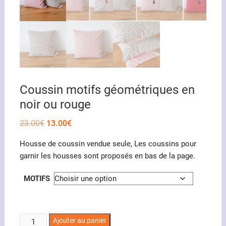
Coussin motifs géométriques en
noir ou rouge
Le
Le
23.00
€
13.00
€
prix
prix
initial
actuel
Housse de coussin vendue seule, Les coussins pour
était :
est :
23.00€.
13.00€.
garnir les housses sont proposés en bas de la page.
MOTIFS
quantité
Ajouter au panier