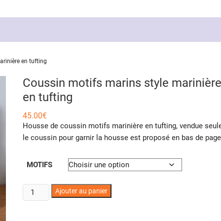
rinière en tufting
Coussin motifs marins style marinièr
en tufting
45.00
€
Housse de coussin motifs marinière en tufting, vendue seule
le coussin pour garnir la housse est proposé en bas de page
MOTIFS
quantité
Ajouter au panier
de
Coussin