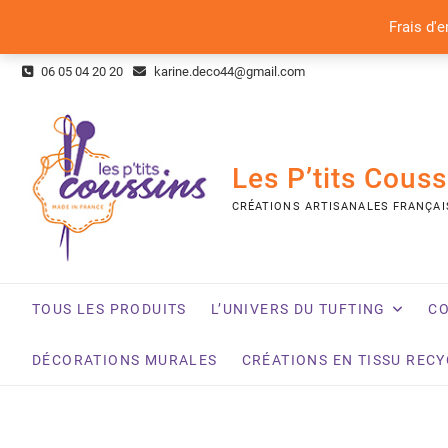
Frais d'e
Skip
06 05 04 20 20
karine.deco44@gmail.com
to
content
Les P’tits Couss
CRÉATIONS ARTISANALES FRANÇAI
TOUS LES PRODUITS
L’UNIVERS DU TUFTING
CO
DÉCORATIONS MURALES
CRÉATIONS EN TISSU REC