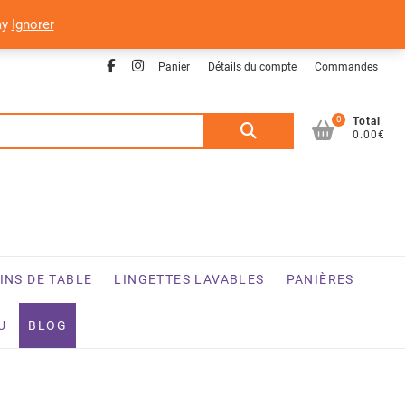
ay
Ignorer
Facebook
Instagram
Panier
Détails du compte
Commandes
0
Recherche
Total
0.00€
pour :
INS DE TABLE
LINGETTES LAVABLES
PANIÈRES
U
BLOG