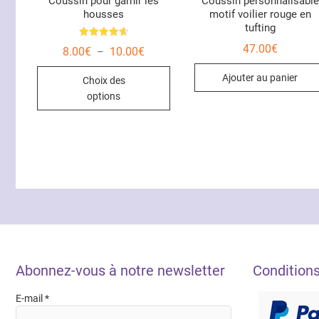
Coussin pour garnir les
Coussin personnalisable
housses
motif voilier rouge en
tufting
Note
47.00
€
Plage
8.00
€
10.00
€
–
4.67
de
sur 5
Ce
prix :
Ajouter au panier
Choix des
8.00€
produit
à
options
10.00€
a
plusieurs
variations.
Les
options
peuvent
être
choisies
sur
la
Abonnez-vous à notre newsletter
Condition
page
du
E-mail
*
produit